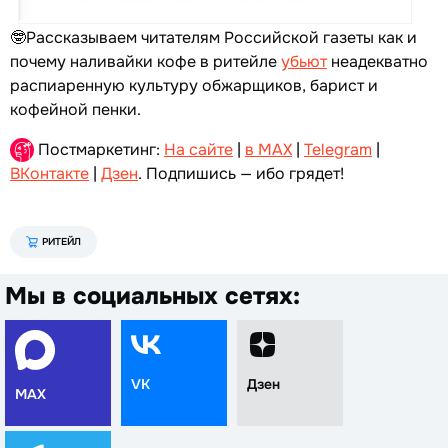
🤓Рассказываем читателям Российской газеты как и
почему наливайки кофе в ритейле
убьют
неадекватно
распиаренную культуру обжарщиков, барист и
кофейной пенки.
Постмаркетинг:
На сайте
|
в MAX
|
Telegram
|
ВКонтакте
|
Дзен
. Подпишись — ибо грядет!
РИТЕЙЛ
Мы в социальных сетях:
VK
Дзен
MAX