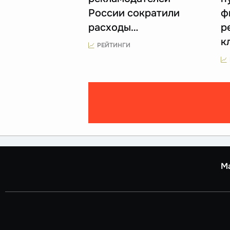
России сократили
ф
расходы…
р
к
РЕЙТИНГИ
М