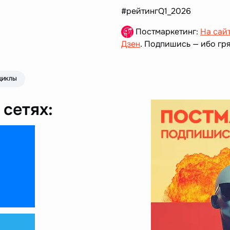
#рейтингQ1_2026
Постмаркетинг:
На сай
Дзен
. Подпишись — ибо гря
ЦИКЛЫ
сетях: