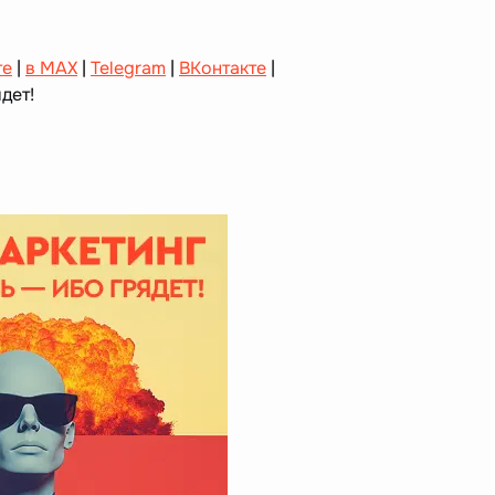
те
|
в MAX
|
Telegram
|
ВКонтакте
|
дет!