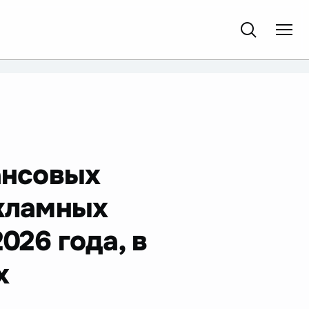
ансовых
екламных
026 года, в
х