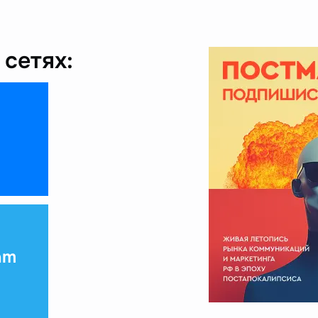
сетях:
am