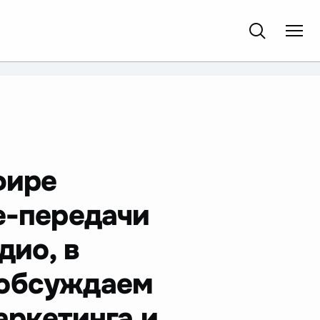
фире
e-передачи
дио, в
 обсуждаем
аркетинга и