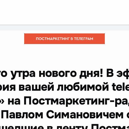
о утра нового дня! В э
рия вашей любимой tel
» на Постмаркетинг-ра
 Павлом Симановичем
ошедшие в ленту Постм