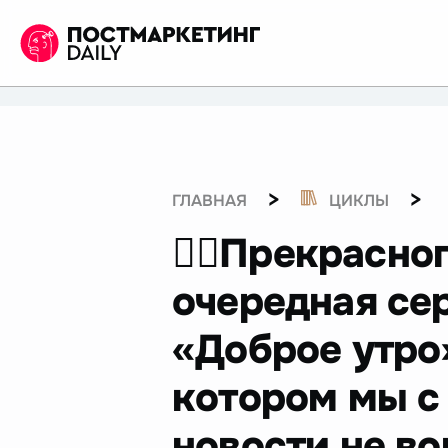
>
>
ГЛАВНАЯ
ЦИКЛЫ
☝🏻Прекрасног
очередная се
«Доброе утро
котором мы с
новости не в