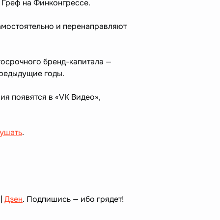
 Греф на Финконгрессе.
амостоятельно и перенаправляют
госрочного бренд-капитала —
предыдущие годы.
я появятся в «VK Видео»,
лушать
.
|
Дзен
. Подпишись — ибо грядет!