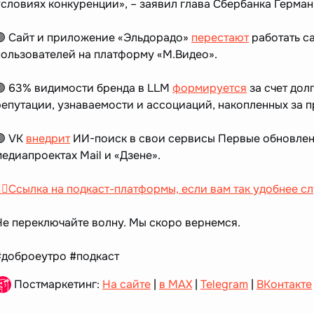
условиях конкуренции», – заявил глава Сбербанка Герман
🟣 Сайт и приложение «Эльдорадо»
перестают
работать с
пользователей на платформу «М.Видео».
🟣 63% видимости бренда в LLM
формируется
за счет дол
репутации, узнаваемости и ассоциаций, накопленных за 
🟣 VK
внедрит
ИИ-поиск в свои сервисы Первые обновлени
медиапроектах Mail и «Дзене».
👉🏻Ссылка на подкаст-платформы, если вам так удобнее с
Не переключайте волну. Мы скоро вернемся.
#доброеутро #подкаст
Постмаркетинг:
На сайте
|
в MAX
|
Telegram
|
ВКонтакте