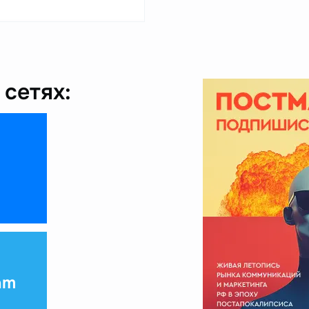
сетях:
am