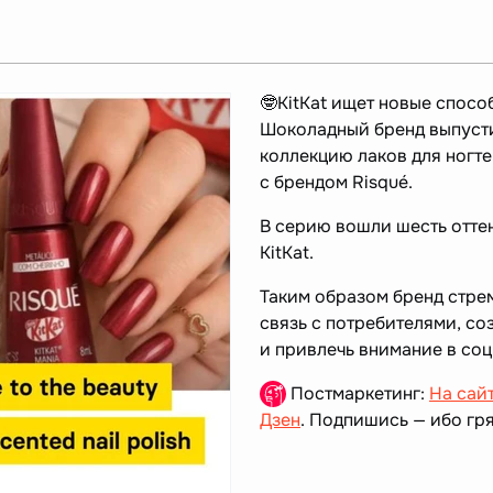
🤓KitKat ищет новые спосо
Шоколадный бренд выпуст
коллекцию лаков для ногт
с брендом Risqué.
В серию вошли шесть отте
KitKat.
Таким образом бренд стре
связь с потребителями, со
и привлечь внимание в соц
Постмаркетинг:
На сай
Дзен
. Подпишись — ибо гря