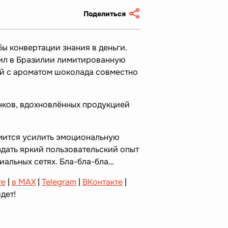
Поделиться
бы конвертации знания в деньги.
ил в Бразилии лимитированную
ей с ароматом шоколада совместно
нков, вдохновлённых продукцией
мится усилить эмоциональную
здать яркий пользовательский опыт
иальных сетях. Бла-бла-бла…
те
|
в MAX
|
Telegram
|
ВКонтакте
|
дет!