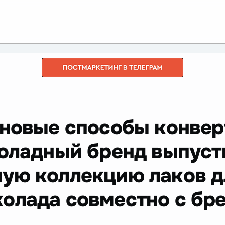
т новые способы конве
коладный бренд выпуст
ую коллекцию лаков дл
олада совместно с бре