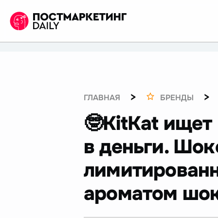
>
>
ГЛАВНАЯ
БРЕНДЫ
🤓KitKat ище
в деньги. Шо
лимитированн
ароматом шок