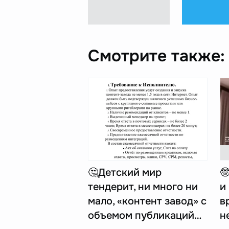
Смотрите также:
🤔Детский мир

тендерит, ни много ни
и
мало, «контент завод» с
в
объемом публикаций…
н