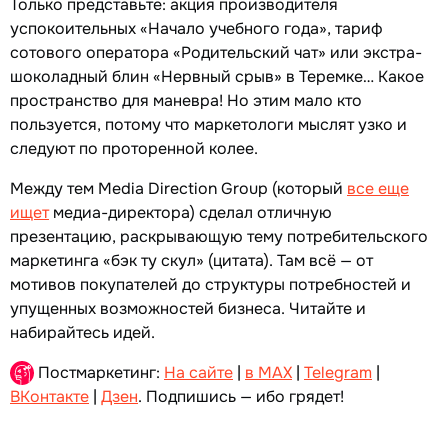
Только представьте: акция производителя
успокоительных «Начало учебного года», тариф
сотового оператора «Родительский чат» или экстра-
шоколадный блин «Нервный срыв» в Теремке… Какое
пространство для маневра! Но этим мало кто
пользуется, потому что маркетологи мыслят узко и
следуют по проторенной колее.
Между тем Media Direction Group (который
все еще
ищет
медиа-директора) сделал отличную
презентацию, раскрывающую тему потребительского
маркетинга «бэк ту скул» (цитата). Там всё — от
мотивов покупателей до структуры потребностей и
упущенных возможностей бизнеса. Читайте и
набирайтесь идей.
Постмаркетинг:
На сайте
|
в MAX
|
Telegram
|
ВКонтакте
|
Дзен
. Подпишись — ибо грядет!