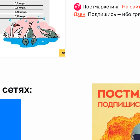
Постмаркетинг:
На сай
Дзен
. Подпишись — ибо гря
сетях: