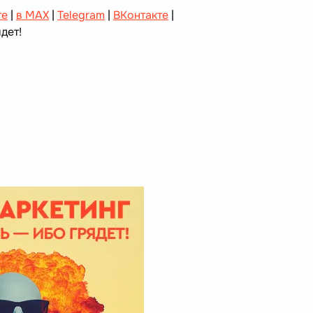
те
|
в MAX
|
Telegram
|
ВКонтакте
|
дет!