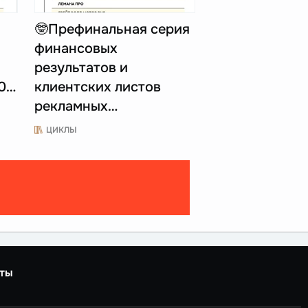
🤓Префинальная серия
финансовых
результатов и
50…
клиентских листов
рекламных…
ЦИКЛЫ
ты