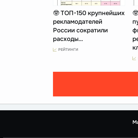
🤓 ТОП-150 крупнейших

рекламодателей
п
России сократили
ф
расходы…
р
к
РЕЙТИНГИ
М