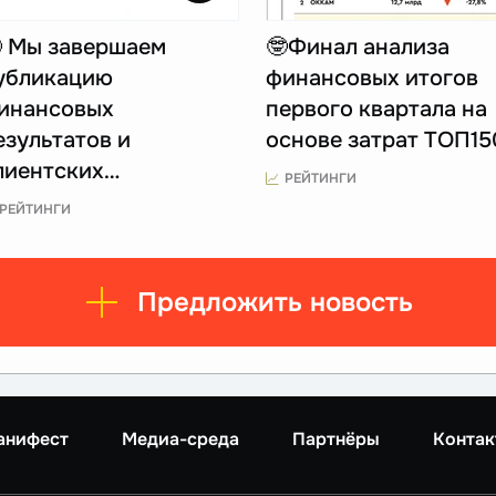
 Мы завершаем
🤓Финал анализа
убликацию
финансовых итогов
инансовых
первого квартала на
езультатов и
основе затрат ТОП1
лиентских…
РЕЙТИНГИ
РЕЙТИНГИ
Предложить новость
анифест
Медиа-среда
Партнёры
Контак