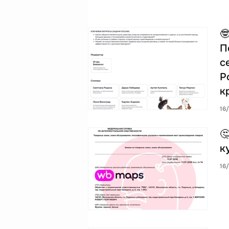

П
с
Р
к
16

к
16