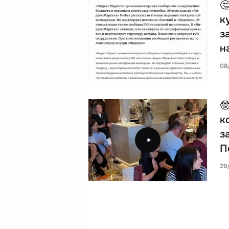

к
з
н
08

к
з
П
29