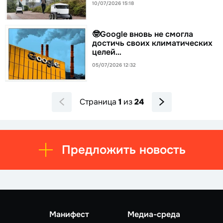
10/07/2026 15:18
🤓Google вновь не смогла
достичь своих климатических
целей…
05/07/2026 12:32
Страница
1
из
24
Предложить новость
Манифест
Медиа-среда