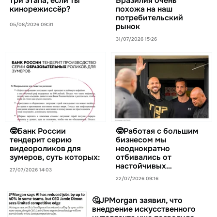
три этапа, если ты
Бразилия очень
кинорежиссёр?
похожа на наш
потребительский
05/08/2026 09:31
рынок
31/07/2026 15:26
🤓Банк России
🤓Работая с большим
тендерит серию
бизнесом мы
видеороликов для
неоднократно
зумеров, суть которых:
отбивались от
настойчивых…
27/07/2026 14:03
22/07/2026 09:16
🤔JPMorgan заявил, что
внедрение искусственного