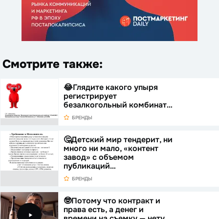
Смотрите также:
😂Глядите какого упыря
регистрирует
безалкогольный комбинат…
БРЕНДЫ
🤔Детский мир тендерит, ни
много ни мало, «контент
завод» с объемом
публикаций…
БРЕНДЫ
🤓Потому что контракт и
права есть, а денег и
времени на съемку — нету