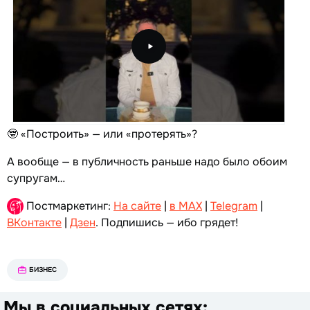
🤓 «Построить» — или «протерять»?
А вообще — в публичность раньше надо было обоим
супругам…
Постмаркетинг:
На сайте
|
в MAX
|
Telegram
|
ВКонтакте
|
Дзен
. Подпишись — ибо грядет!
БИЗНЕС
Мы в социальных сетях: