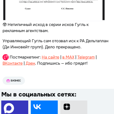
🤓 Нетипичный исход в серии исков Гугль к
рекламным агентствам.
Управляющий Гугль сам отозвал иск к РА Дельтаплан
(Ди Инновейт групп). Дело прекращено.
Постмаркетинг:
На сайте
|
в MAX
|
Telegram
|
ВКонтакте
|
Дзен
. Подпишись — ибо грядет!
БИЗНЕС
Мы в социальных сетях: