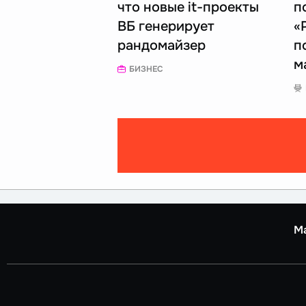
что новые it-проекты
п
ВБ генерирует
«
рандомайзер
п
м
БИЗНЕС
М