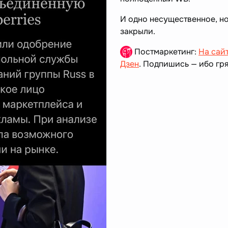
И одно несущественное, н
закрыли.
Постмаркетинг:
На сай
Дзен
. Подпишись — ибо гря