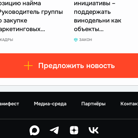
озицию найма
инициативы –
Руководитель группы
поддержать
о закупке
винодельни как
аркетинговых…
объекты…
КАДРЫ
ЗАКОН
Предложить новость
анифест
Медиа-среда
Партнёры
Контак