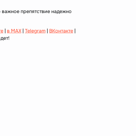
о важное препятствие надежно
те
|
в MAX
|
Telegram
|
ВКонтакте
|
дет!