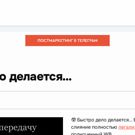
ло делается…
🤓 Быстро дело делается…
слияние полностью
легали
полноценный WB.