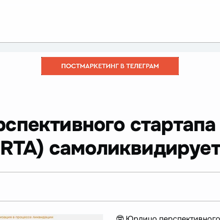
рспективного стартапа
с RTA) самоликвидируе
🤓 Юрлицо перспективного