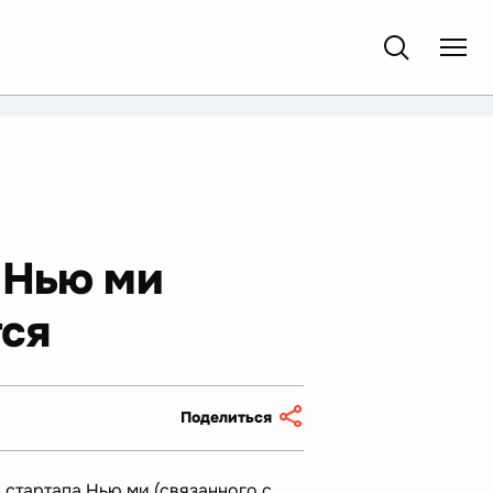
 Нью ми
тся
Поделиться
 стартапа Нью ми (связанного с