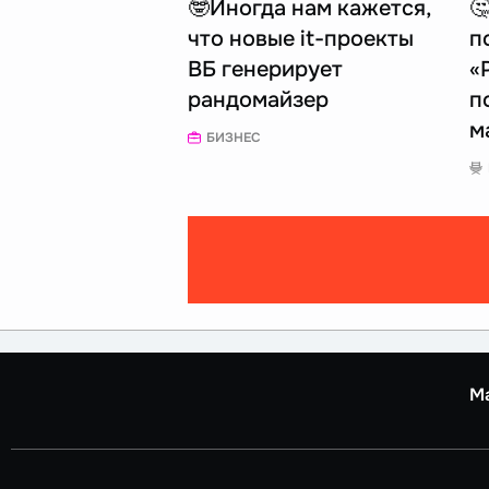
🤓Иногда нам кажется,

что новые it-проекты
п
ВБ генерирует
«
рандомайзер
п
м
БИЗНЕС
М