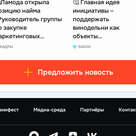
Ламода открыла
🤔 Главная идея
озицию найма
инициативы –
Руководитель группы
поддержать
о закупке
винодельни как
аркетинговых…
объекты…
КАДРЫ
ЗАКОН
Предложить новость
анифест
Медиа-среда
Партнёры
Контак