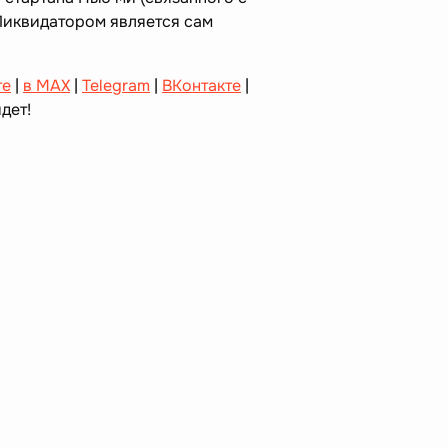
Ликвидатором является сам
те
|
в MAX
|
Telegram
|
ВКонтакте
|
дет!