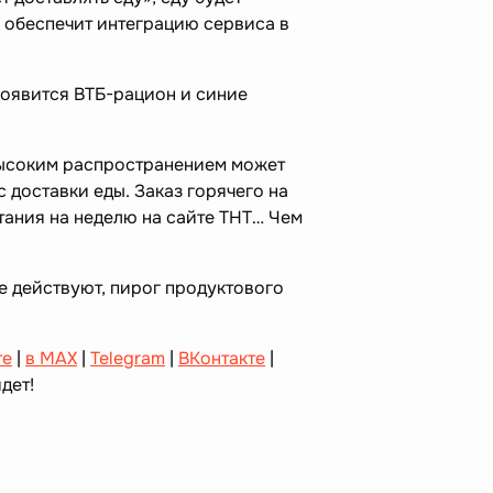
к обеспечит интеграцию сервиса в
 появится ВТБ-рацион и синие
высоким распространением может
 доставки еды. Заказ горячего на
тания на неделю на сайте ТНТ… Чем
е действуют, пирог продуктового
те
|
в MAX
|
Telegram
|
ВКонтакте
|
дет!