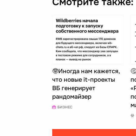
Смотрите также:
🤓Иногда нам кажется,

что новые it-проекты
п
ВБ генерирует
«
рандомайзер
п
м
БИЗНЕС