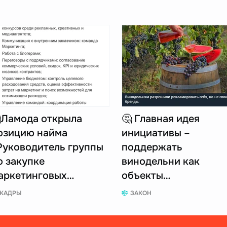
Ламода открыла
🤔 Главная идея
озицию найма
инициативы –
Руководитель группы
поддержать
о закупке
винодельни как
аркетинговых…
объекты…
КАДРЫ
ЗАКОН