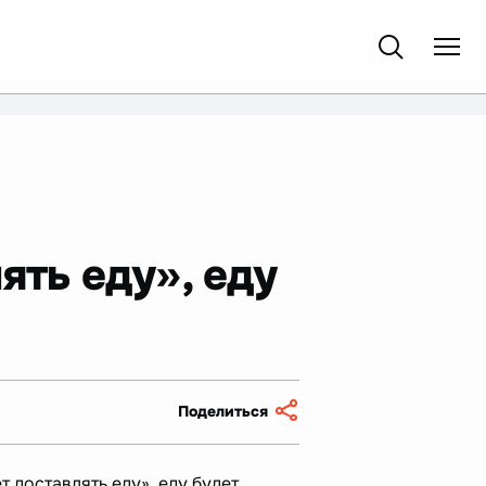
ять еду», еду
Поделиться
ет доставлять еду», еду будет