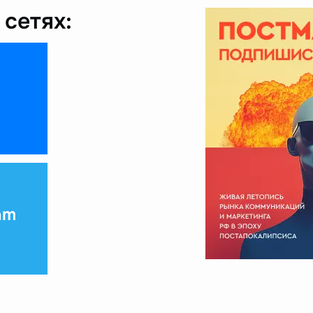
сетях:
am