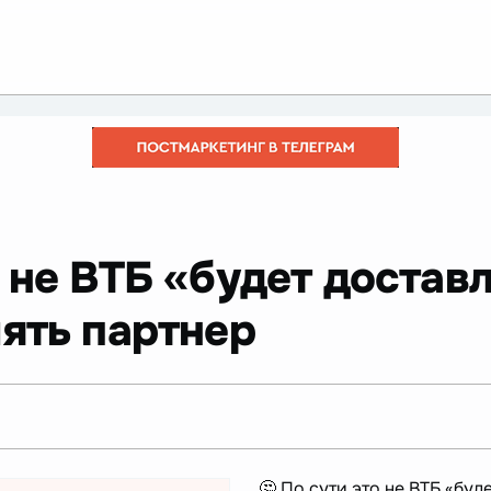
о не ВТБ «будет доставл
ять партнер
🤔 По сути это не ВТБ «буд