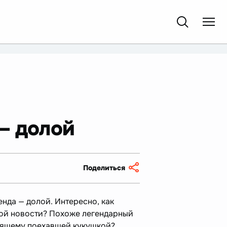
— долой
Поделиться
енда — долой. Интересно, как
той новости? Похоже легендарный
оящему поехавшей кукушкой?