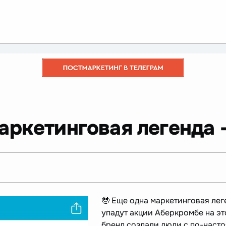
маркетинговая легенда 
🤓 Еще одна маркетинговая лег
упадут акции Аберкромбе на э
бренд создали люди с по-наст