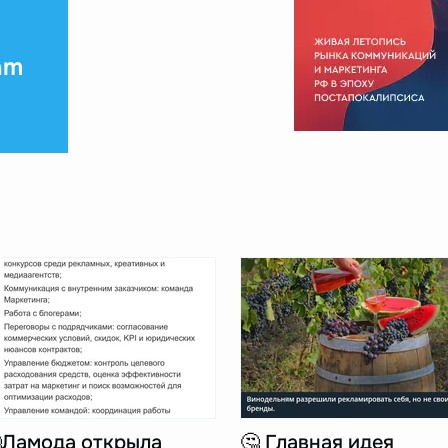
am
Ламода открыла
🤔 Главная идея