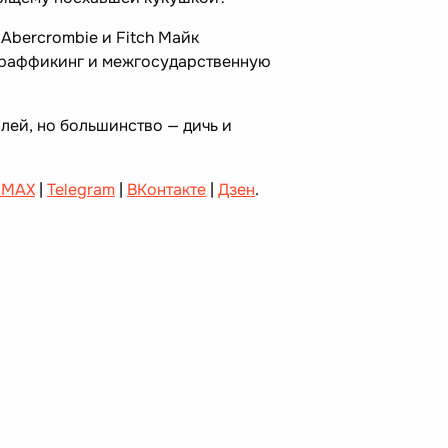
Abercrombie и Fitch Майк
траффикинг и межгосударственную
лей, но большинство — дичь и
 MAX
|
Telegram
|
ВКонтакте
|
Дзен
.