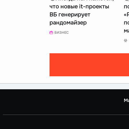
что новые it-проекты
п
ВБ генерирует
«
рандомайзер
п
м
БИЗНЕС
М