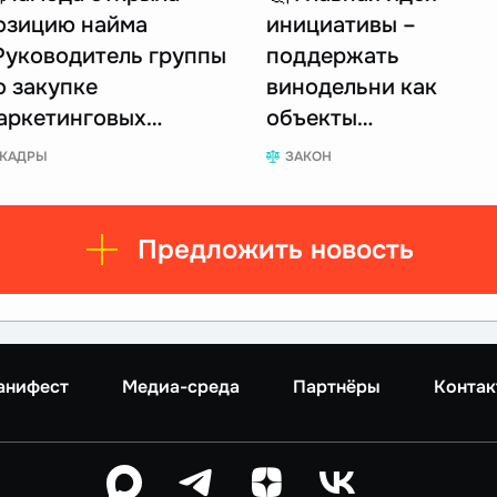
озицию найма
инициативы –
Руководитель группы
поддержать
о закупке
винодельни как
аркетинговых…
объекты…
КАДРЫ
ЗАКОН
Предложить новость
анифест
Медиа-среда
Партнёры
Контак