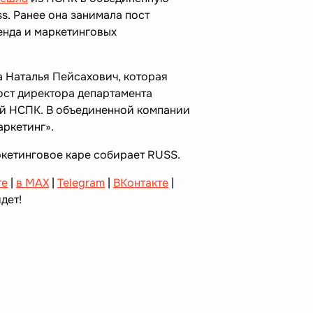
ss. Ранее она занимала пост
енда и маркетинговых
а Наталья Пейсахович, которая
ост директора департамента
й НСПК. В объединенной компании
аркетинг».
ркетинговое каре собирает RUSS.
те
|
в MAX
|
Telegram
|
ВКонтакте
|
дет!