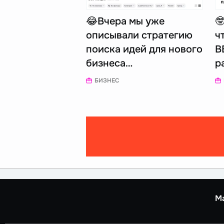
😂Вчера мы уже

описывали стратегию
ч
поиска идей для нового
В
бизнеса…
р
БИЗНЕС
М