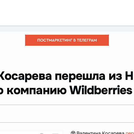
 Косарева перешла из 
 компанию Wildberries
🤓 Валентина Косарева
пе