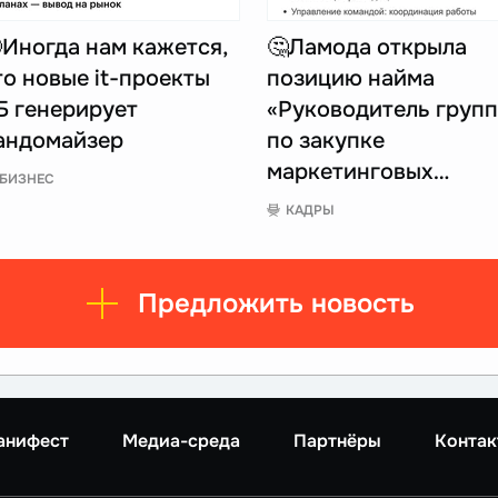
Иногда нам кажется,
🤔Ламода открыла
то новые it-проекты
позицию найма
Б генерирует
«Руководитель груп
андомайзер
по закупке
маркетинговых…
БИЗНЕС
КАДРЫ
Предложить новость
анифест
Медиа-среда
Партнёры
Контак