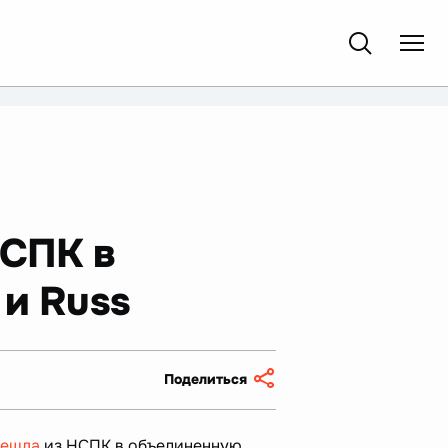
НСПК в
 и Russ
Поделиться
решла
из НСПК в объединенную