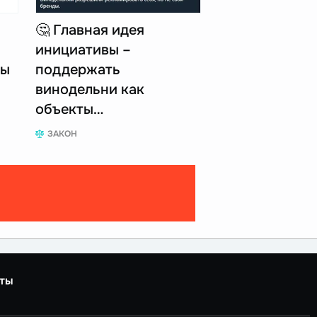
🤔 Главная идея
инициативы –
пы
поддержать
винодельни как
объекты…
ЗАКОН
ты