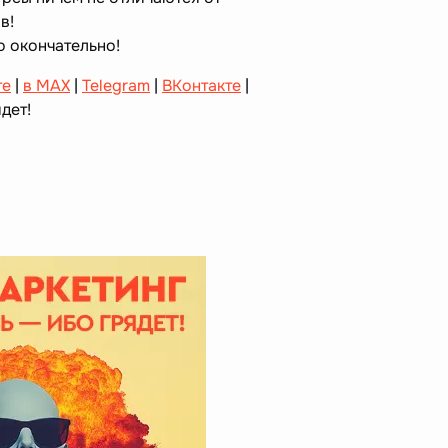
в!
 окончательно!
те
|
в MAX
|
Telegram
|
ВКонтакте
|
дет!