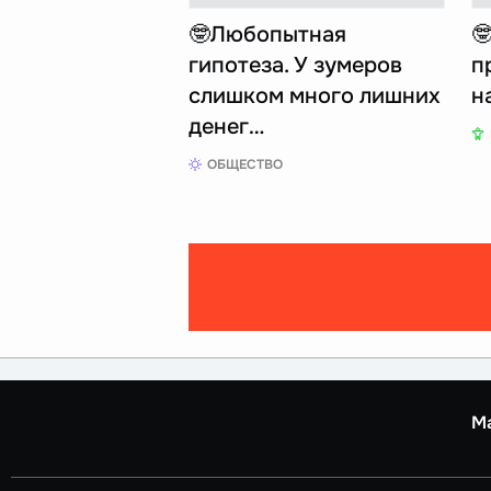
🤓Любопытная

гипотеза. У зумеров
п
слишком много лишних
н
денег…
ОБЩЕСТВО
М