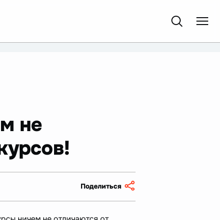
м не
курсов!
Поделиться
рсы ничем не отличаются от