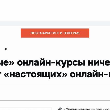
>
е» онлайн-курсы ниче
т «настоящих» онлайн-
😂 «Фальшивые» онлайн-ку