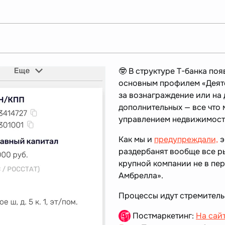
🤓 В структуре Т-банка по
основным профилем «Деяте
за вознаграждение или на 
дополнительных — все что 
управлением недвижимость
Как мы и
предупреждали,
э
раздербанят вообще все ры
крупной компании не в пе
Амбрелла».
Процессы идут стремитель
Постмаркетинг:
На сай