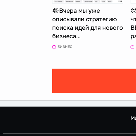
😂Вчера мы уже

описывали стратегию
ч
поиска идей для нового
В
бизнеса…
р
БИЗНЕС
М