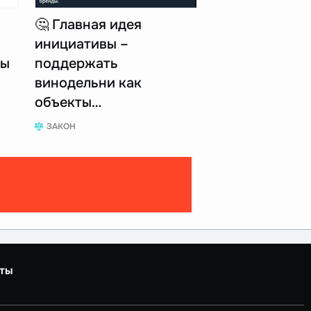
🤔 Главная идея
инициативы –
пы
поддержать
винодельни как
объекты…
ЗАКОН
ты