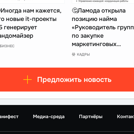
Иногда нам кажется,
🤔Ламода открыла
то новые it-проекты
позицию найма
Б генерирует
«Руководитель груп
андомайзер
по закупке
маркетинговых…
БИЗНЕС
КАДРЫ
Предложить новость
анифест
Медиа-среда
Партнёры
Контак