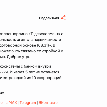
Поделиться
явилось юрлицо «Т-девелопмент» с
льность агентств недвижимости
договорной основе (68.31)». В
может быть связано со стройкой и
ю. Доброе утро.
косистемы с банком внутри
нки. И через 5 лет не останется
риметре одной из 10 «корпораций
но.
те
|
в MAX
|
Telegram
|
ВКонтакте
|