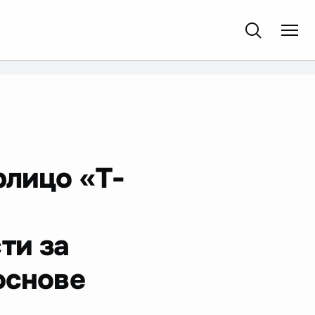
рлицо «Т-
м
ти за
основе