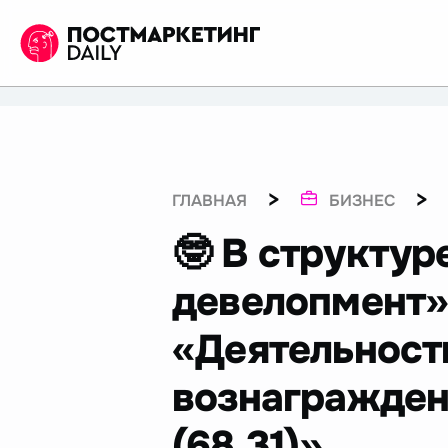
>
>
ГЛАВНАЯ
БИЗНЕС
🤓 В структур
девелопмент»
«Деятельност
вознагражден
(68.31)»