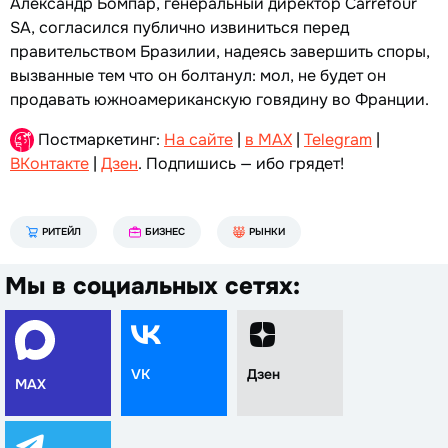
Александр Бомпар, генеральный директор Carrefour
SA, согласился публично извиниться перед
правительством Бразилии, надеясь завершить споры,
вызванные тем что он болтанул: мол, не будет он
продавать южноамериканскую говядину во Франции.
Постмаркетинг:
На сайте
|
в MAX
|
Telegram
|
ВКонтакте
|
Дзен
. Подпишись — ибо грядет!
РИТЕЙЛ
БИЗНЕС
РЫНКИ
Мы в социальных сетях:
VK
Дзен
MAX