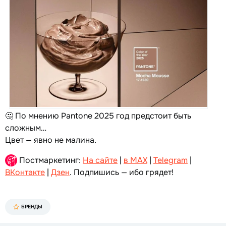
🤔 По мнению Pantone 2025 год предстоит быть
сложным…
Цвет — явно не малина.
Постмаркетинг:
На сайте
|
в MAX
|
Telegram
|
ВКонтакте
|
Дзен
. Подпишись — ибо грядет!
БРЕНДЫ