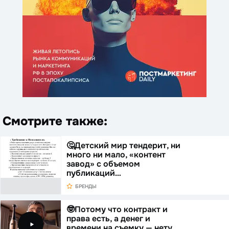
Смотрите также:
🤔Детский мир тендерит, ни
много ни мало, «контент
завод» с объемом
публикаций…
БРЕНДЫ
🤓Потому что контракт и
права есть, а денег и
времени на съемку — нету