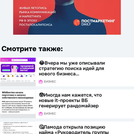
Смотрите также:
😂Вчера мы уже описывали
стратегию поиска идей для
нового бизнеса…
БИЗНЕС
🤓Иногда нам кажется, что
новые it-проекты ВБ
генерирует рандомайзер
БИЗНЕС
🤔Ламода открыла позицию
найма «Руководитель группы