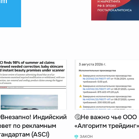
am
Внезапно! Индийский
🤔Не важно чье ООО
овет по рекламным
«Алгоритм трейдинг
тандартам (ASCI)
ЗАКОН