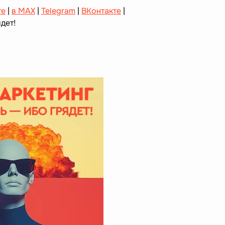
те
|
в MAX
|
Telegram
|
ВКонтакте
|
дет!