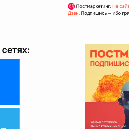
Постмаркетинг:
На сай
Дзен
. Подпишись — ибо гря
сетях: