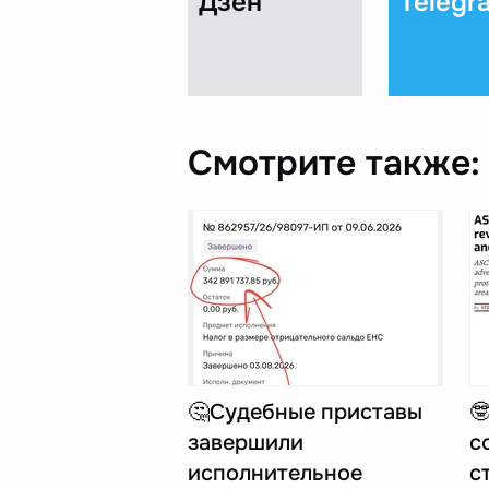
Дзен
Telegr
Смотрите также:
🤔Судебные приставы

завершили
с
исполнительное
с