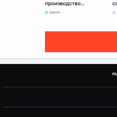
производство…
с
ЗАКОН
М