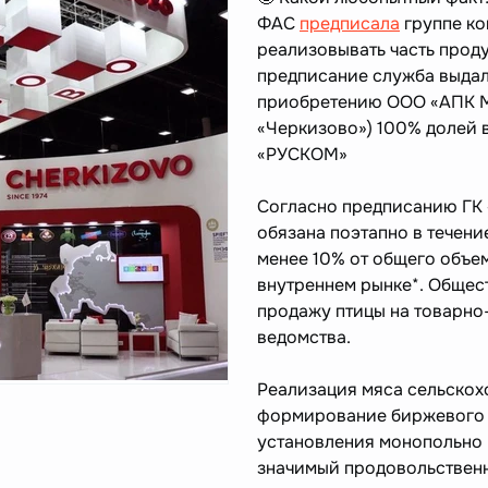
ФАС
предписала
группе ко
реализовывать часть прод
предписание служба выдал
приобретению ООО «АПК М
«Черкизово») 100% долей 
«РУСКОМ»
Согласно предписанию ГК 
обязана поэтапно в течени
менее 10% от общего объе
внутреннем рынке*. Общес
продажу птицы на товарно
ведомства.
Реализация мяса сельскох
формирование биржевого и
установления монопольно 
значимый продовольственн