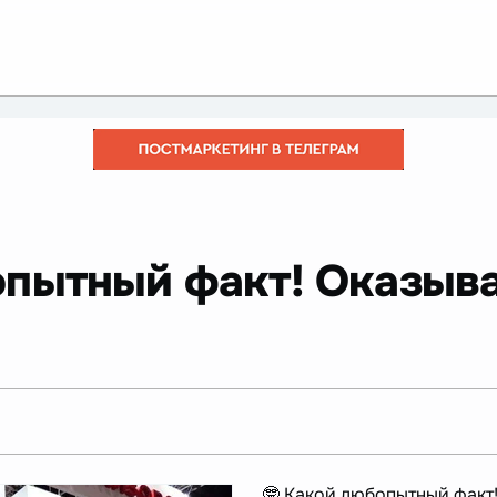
опытный факт! Оказыва
🤓 Какой любопытный факт!