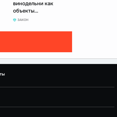
винодельни как
объекты…
ЗАКОН
ты