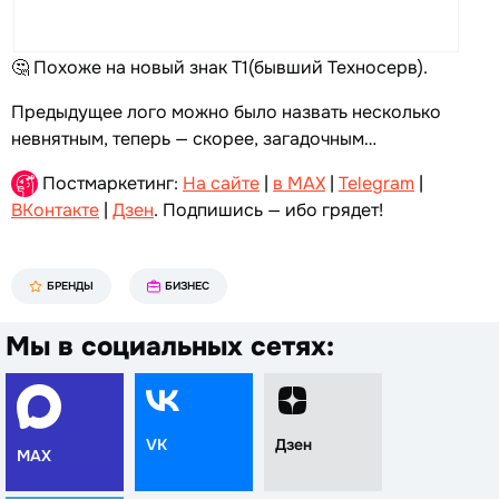
🤔 Похоже на новый знак Т1(бывший Техносерв).
Предыдущее лого можно было назвать несколько
невнятным, теперь — скорее, загадочным…
Постмаркетинг:
На сайте
|
в MAX
|
Telegram
|
ВКонтакте
|
Дзен
. Подпишись — ибо грядет!
БРЕНДЫ
БИЗНЕС
Мы в социальных сетях:
VK
Дзен
MAX