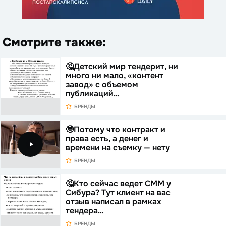
Смотрите также:
🤔Детский мир тендерит, ни
много ни мало, «контент
завод» с объемом
публикаций…
БРЕНДЫ
🤓Потому что контракт и
права есть, а денег и
времени на съемку — нету
БРЕНДЫ
🤔Кто сейчас ведет СММ у
Сибура? Тут клиент на вас
отзыв написал в рамках
тендера…
БРЕНДЫ