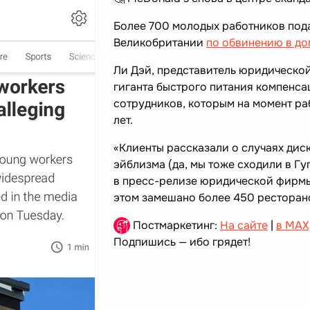
Более 700 молодых работников пода
Великобритании
по обвинению в до
Ли Дэй, представитель юридической
гиганта быстрого питания компенс
сотрудников, которым на момент ра
лет.
«Клиенты рассказали о случаях дис
эйблизма (да, мы тоже сходили в Гу
в пресс-релизе юридической фирмы,
этом замешано более 450 ресторан
Постмаркетинг:
На сайте
|
в MAX
Подпишись — ибо грядет!