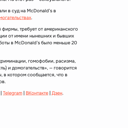
ли в суд на McDonald’s в
могательствах
.
 фирмы, требует от американского
ации от имени нынешних и бывших
боты в McDonald’s было меньше 20
криминации, гомофобии, расизма,
гль) и домогательств», — говорится
 в котором сообщается, что в
ов.
|
Telegram
|
ВКонтакте
|
Дзен
.