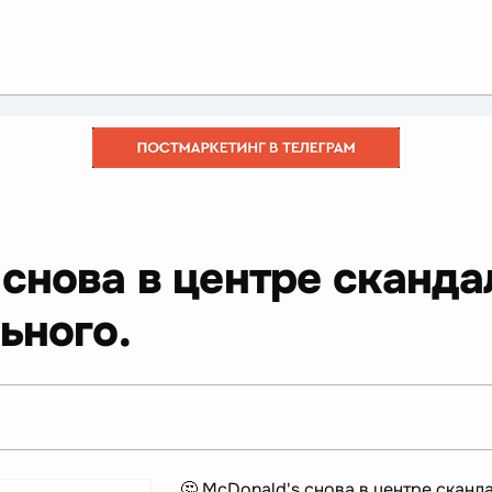
 снова в центре скандал
ьного.
🤔 McDonald's снова в центре сканда