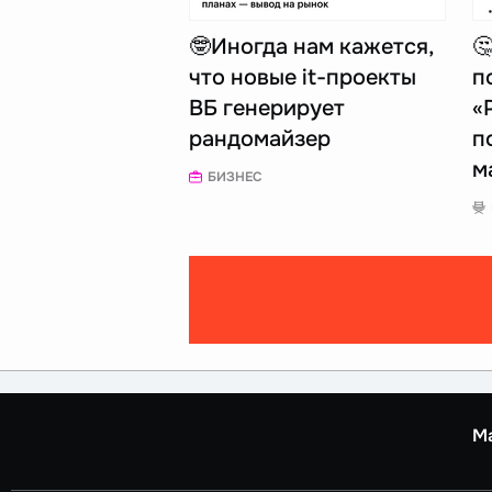
🤓Иногда нам кажется,

что новые it-проекты
п
ВБ генерирует
«
рандомайзер
п
м
БИЗНЕС
М