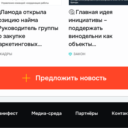
Ламода открыла
🤔 Главная идея
озицию найма
инициативы –
Руководитель группы
поддержать
о закупке
винодельни как
аркетинговых…
объекты…
КАДРЫ
ЗАКОН
Предложить новость
анифест
Медиа-среда
Партнёры
Контак