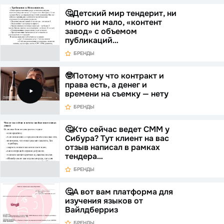
🤔Детский мир тендерит, ни
много ни мало, «контент
завод» с объемом
публикаций…
БРЕНДЫ
🤓Потому что контракт и
права есть, а денег и
времени на съемку — нету
БРЕНДЫ
🤔Кто сейчас ведет СММ у
Сибура? Тут клиент на вас
отзыв написал в рамках
тендера…
БРЕНДЫ
🤔А вот вам платформа для
изучения языков от
Вайлдберриз
БРЕНДЫ