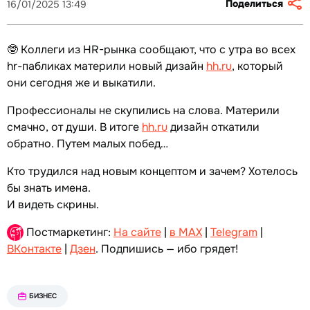
Поделиться
16/01/2025 13:49
🤓 Коллеги из HR-рынка сообщают, что с утра во всех
hr-пабликах материли новый дизайн
hh.ru
, который
они сегодня же и выкатили.
Профессионалы не скупились на слова. Материли
смачно, от души. В итоге
hh.ru
дизайн откатили
обратно. Путем малых побед…
Кто трудился над новым концептом и зачем? Хотелось
бы знать имена.
И видеть скрины.
Постмаркетинг:
На сайте
|
в MAX
|
Telegram
|
ВКонтакте
|
Дзен
. Подпишись — ибо грядет!
БИЗНЕС