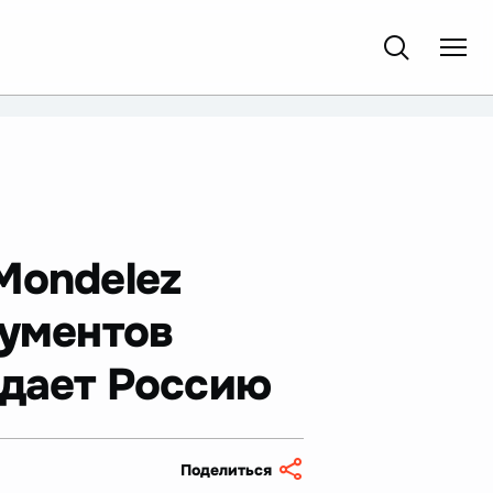
Mondelez
кументов
идает Россию
Поделиться