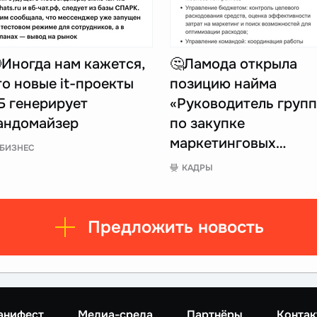
Иногда нам кажется,
🤔Ламода открыла
то новые it-проекты
позицию найма
Б генерирует
«Руководитель груп
андомайзер
по закупке
маркетинговых…
БИЗНЕС
КАДРЫ
Предложить новость
анифест
Медиа-среда
Партнёры
Контак