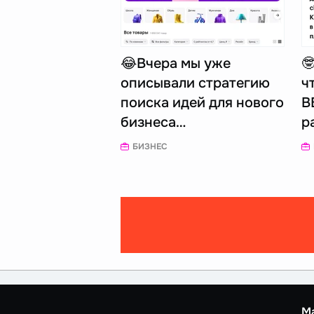
😂Вчера мы уже

описывали стратегию
ч
поиска идей для нового
В
бизнеса…
р
БИЗНЕС
М