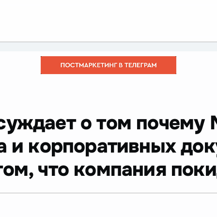
суждает о том почему 
та и корпоративных до
том, что компания пок