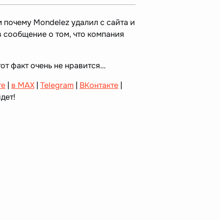
 почему Mondelez удалил с сайта и
 сообщение о том, что компания
от факт очень не нравится…
те
|
в MAX
|
Telegram
|
ВКонтакте
|
дет!