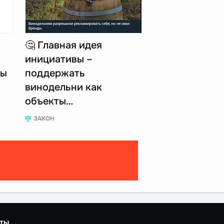
🤔 Главная идея
инициативы –
пы
поддержать
винодельни как
объекты…
ЗАКОН
ты