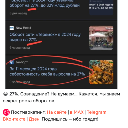
😂 27%. Совпадение? Не думаем… Кажется, мы знаем
секрет роста оборотов…
Постмаркетинг:
На сайте
|
в MAX
|
Telegram
|
ВКонтакте
|
Дзен
. Подпишись — ибо грядет!