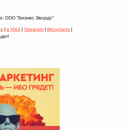
цо: ООО "Бизнес Эвордс"
те
|
в MAX
|
Telegram
|
ВКонтакте
|
дет!