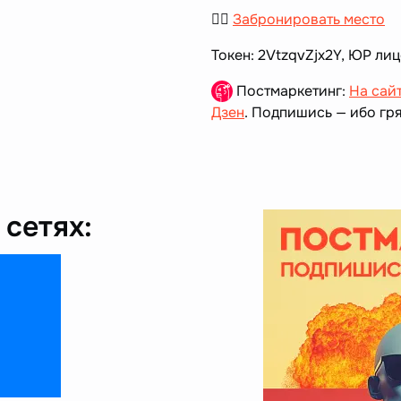
👉🏻
Забронировать место
Токен: 2VtzqvZjx2Y, ЮР ли
Постмаркетинг:
На сай
Дзен
. Подпишись — ибо гря
сетях: