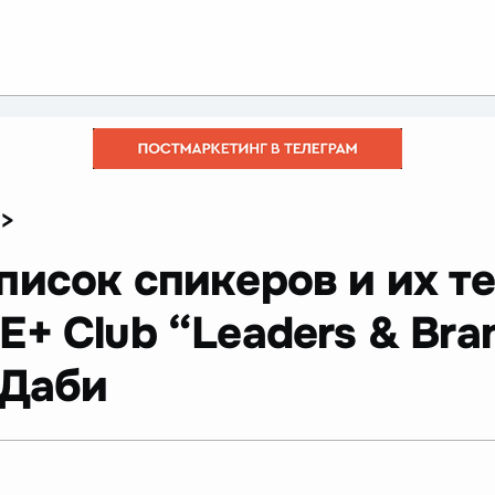
>
писок спикеров и их т
+ Club “Leaders & Bra
-Даби