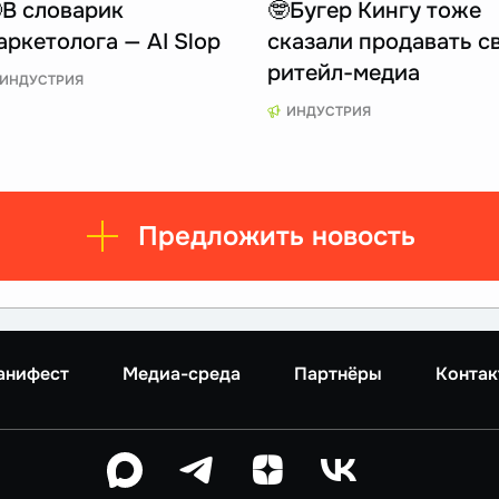
В словарик
🤓Бугер Кингу тоже
аркетолога — AI Slop
сказали продавать с
ритейл-медиа
ИНДУСТРИЯ
ИНДУСТРИЯ
Предложить новость
анифест
Медиа-среда
Партнёры
Контак