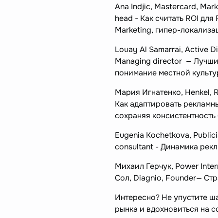
Ana Indjic, Mastercard, Mark
head - Как считать ROI для 
Marketing, гипер-локализ
Louay Al Samarrai, Active D
Managing director — Лучши
понимание местной культур
Мария Игнатенко, Henkel, R
Как адаптировать рекламн
сохраняя консистентность
Eugenia Kochetkova, Publici
consultant - Динамика рек
Михаил Герчук, Power Inter
Сол, Diagnio, Founder— Ст
Интересно? Не упустите ш
рынка и вдохновиться на с