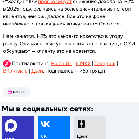
🤔Холдинг IPG
прогнозирует
снижение дохода на 1-2%
в 2025 году, ссылаясь на более значительные потери
клиентов, чем ожидалось. Все это на фоне
неизбежного поглощения конкурентом Omnicom.
Нам кажется, 1-2% это какое-то кокетство в угоду
рынку. Они массовые увольнения второй месяц в СМИ
обсуждают — клиенту это не нравится.
Постмаркетинг:
На сайте
|
в MAX
|
Telegram
|
ВКонтакте
|
Дзен
. Подпишись — ибо грядет!
БИЗНЕС
Мы в социальных сетях:
VK
Дзен