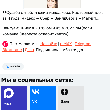
🤓Судьба ритейл-медиа менеджера. Карьерный трек
за 4 года: Яндекс — Сбер — Вайлдбериз — Магнит…
Вангуем: Тинек в 2026-ом и Х5 в 2027-ом (если
команда Эвереста ослабит хватку).
Постмаркетинг:
На сайте
|
в MAX
|
Telegram
|
ВКонтакте
|
Дзен
. Подпишись — ибо грядет!
РИТЕЙЛ
Мы в социальных сетях:
VK
Дзен
MAX