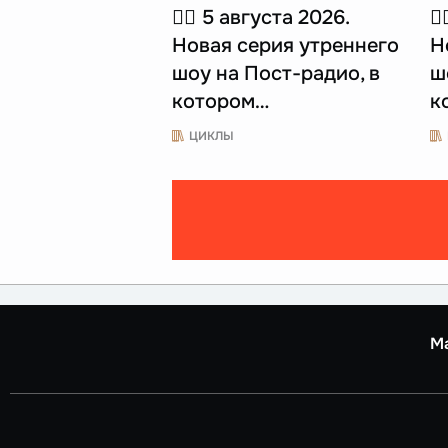
☝🏻 5 августа 2026.
☝
Новая серия утреннего
Н
шоу на Пост-радио, в
ш
котором…
к
ЦИКЛЫ
М