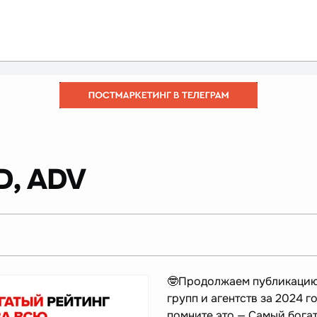
D, ADV
🤓Продолжаем публикаци
групп и агентств за 2024 г
помните это — Самый бога