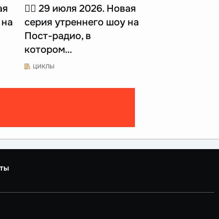
ая
☝🏻 29 июля 2026. Новая
 на
серия утреннего шоу на
Пост-радио, в
котором…
ЦИКЛЫ
ты