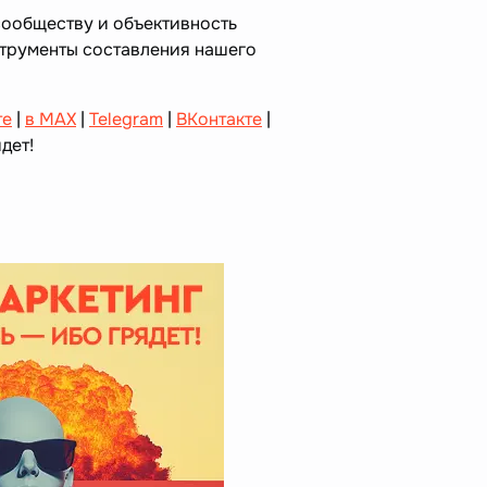
сообществу и объективность
струменты составления нашего
те
|
в MAX
|
Telegram
|
ВКонтакте
|
дет!