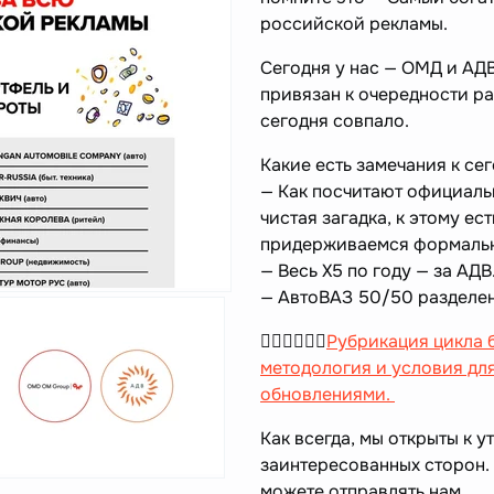
российской рекламы.
Сегодня у нас — ОМД и АДВ
привязан к очередности р
сегодня совпало.
Какие есть замечания к с
— Как посчитают официаль
чистая загадка, к этому е
придерживаемся формальн
— Весь X5 по году — за АДВ
— АвтоВАЗ 50/50 разделе
👉🏻👉🏻👉🏻
Рубрикация цикла б
методология и условия дл
обновлениями.
Как всегда, мы открыты к 
заинтересованных сторон. 
можете отправлять нам.