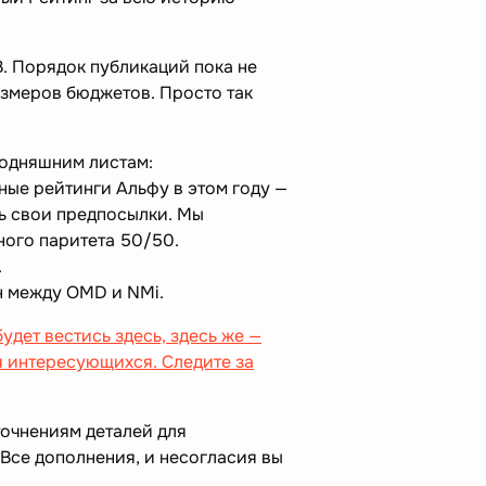
. Порядок публикаций пока не
азмеров бюджетов. Просто так
егодняшним листам:
ные рейтинги Альфу в этом году —
сть свои предпосылки. Мы
ого паритета 50/50.
.
н между OMD и NMi.
удет вестись здесь, здесь же —
я интересующихся. Следите за
уточнениям деталей для
Все дополнения, и несогласия вы