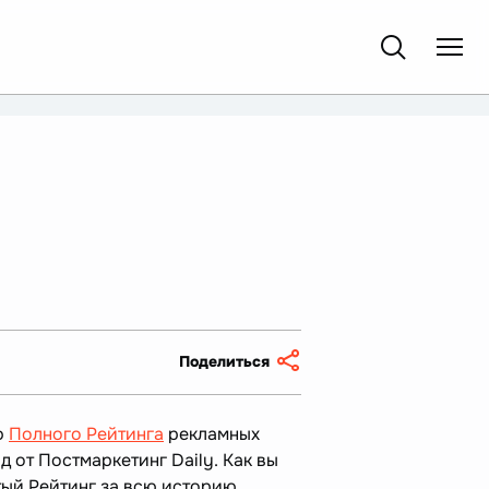
Поделиться
ю
Полного Рейтинга
рекламных
од от Постмаркетинг Daily. Как вы
тый Рейтинг за всю историю