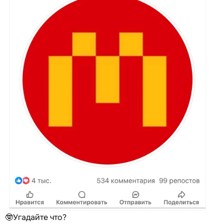
🤓Угадайте что?