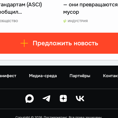
тандартам (ASCI)
— они превращаются
ообщил…
мусор
ОБЩЕСТВО
ИНДУСТРИЯ
Предложить новость
анифест
Медиа-среда
Партнёры
Контак
Copyright © 2026, Постмаркетинг. Все права защищены.