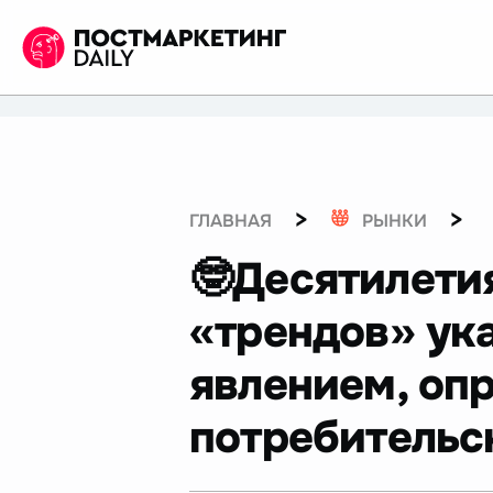
>
>
ГЛАВНАЯ
РЫНКИ
🤓Десятилетия
«трендов» ук
явлением, оп
потребительс