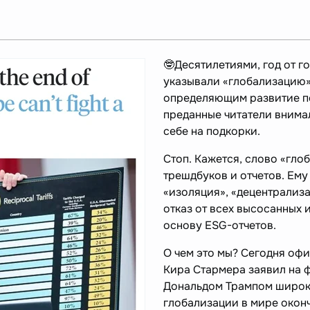
🤓Десятилетиями, год от г
указывали «глобализацию»
определяющим развитие по
преданные читатели внима
себе на подкорки.
Стоп. Кажется, слово «гло
трешдбуков и отчетов. Ему
«изоляция», «децентрализа
отказ от всех высосанных 
основу ESG-отчетов.
О чем это мы? Сегодня оф
Кира Стармера заявил на 
Дональдом Трампом широк
глобализации в мире оконч