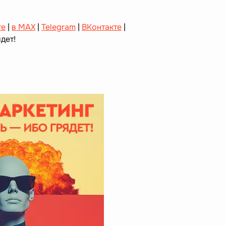
те
|
в MAX
|
Telegram
|
ВКонтакте
|
дет!