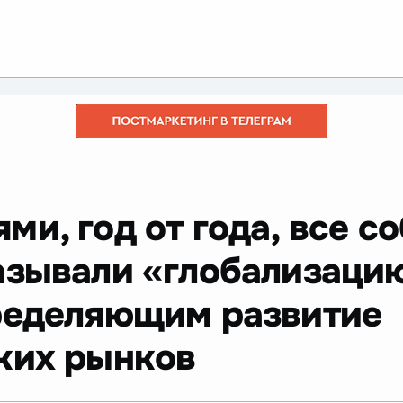
ми, год от года, все с
азывали «глобализаци
ределяющим развитие
ких рынков