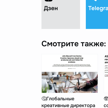
Дзен
Telegr
Смотрите также:
🤔Глобальные

креативные директора
с