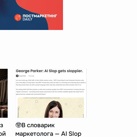
з
🤓В словарик
ой
маркетолога — AI Slop