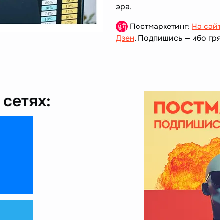
эра.
Постмаркетинг:
На сай
Дзен
. Подпишись — ибо гря
сетях: