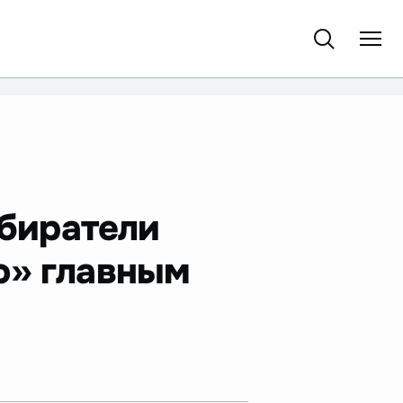
обиратели
ю» главным