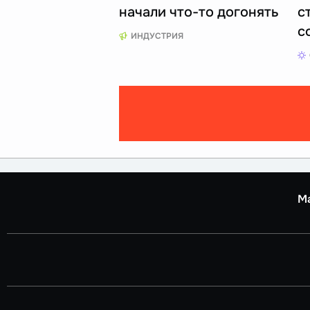
начали что-то догонять
с
с
ИНДУСТРИЯ
М