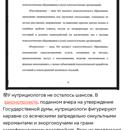
🤓У нутрициологов не осталось шансов. В
законопроекте
, поданном вчера на утверждение
Государственой думы, нутрициологи фигурируют
наравне со всяческими запредельно оккультными
херомантами и эноргокоучами на грани
шизофренических расстройств. Всех их предлагают