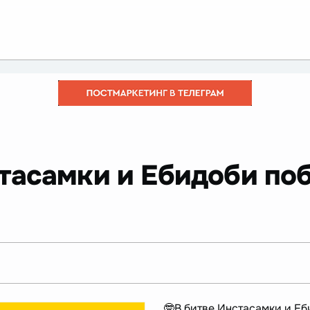
стасамки и Ебидоби по
🤓В битве Инстасамки и Е