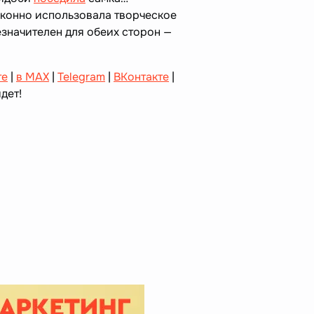
аконно использовала творческое
значителен для обеих сторон —
те
|
в MAX
|
Telegram
|
ВКонтакте
|
дет!