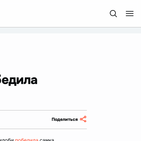
бедила
Поделиться
бидоби
победила
самка…