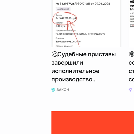
🤔Судебные приставы

завершили
с
исполнительное
с
производство…
с
ЗАКОН