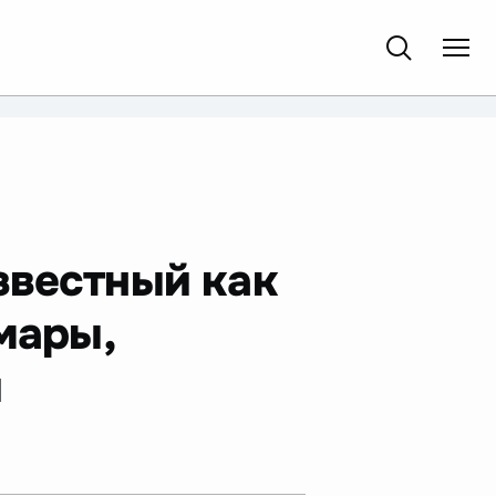
звестный как
мары,
и