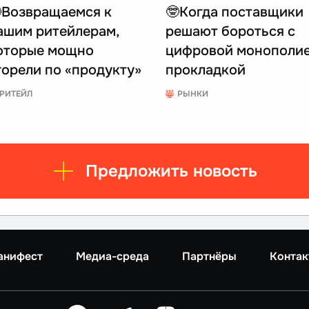
Возвращаемся к
🤓Когда поставщики
ашим ритейлерам,
решают бороться с
оторые мощно
цифровой монополи
горели по «продукту»
прокладкой
РИТЕЙЛ
РЫНКИ
Предложить новость
анифест
Медиа-среда
Партнёры
Контак