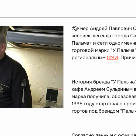
🤔Умер Андрей Павлович Су
человек-легенда города Са
Палыча» и сети одноименн
торговой марки "У Палыч
региональным
СМИ
. Прич
История бренда "У Палыча"
кафе Андреем Сульдиным в 
марка получила, образовав
1995 году стартовало про
тортов под брендом "Палыч"
Согласно данным с официа