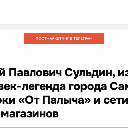
й Павлович Сульдин, и
век-легенда города Са
рки «От Палыча» и сет
магазинов