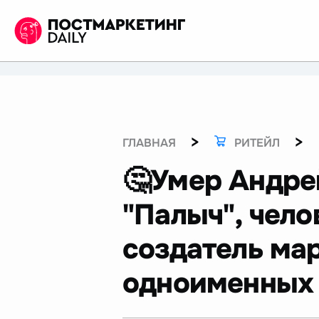
>
>
ГЛАВНАЯ
РИТЕЙЛ
🤔Умер Андре
"Палыч", чело
создатель ма
одноименных 