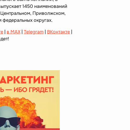
выпускает 1450 наименований
 Центральном, Приволжском,
 федеральных округах.
те
|
в MAX
|
Telegram
|
ВКонтакте
|
дет!