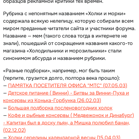
образцов рекламной критики тех времен.
Рубрика с непонятным названием «Холки и морки»
содержала всякую нелепицу, которую собирали всем
миром преданные читатели сайта и участники форума.
Название — мем (такого слова тогда в интернете не
знали), пошедший от сокращения названия какого-то
магазина «Холодильники и морозильники» стали
синонимом абсурда и названием рубрики.
«Разные подборки», например, мог быть таким
(терпите, грузится долго, полтора века прошло):
—
ПАМЯТКА ПОСЕТИТЕЛЯ ОФИСА "МТС" (07.05.03)
—
Детское питание ( Винни) - Битвы за Винни-Пуха и
консервы из Конька-Горбунка (26.02.03)
—
Большая подборка посленовогодних холок
—
Кофе и рыбные консервы ( Медвежонок и Динабург)
- Капитан был в доску пьян, а Мишка полюбил банан,
(02.12.02)
—
Холки середины календарной весны (15.04.03)