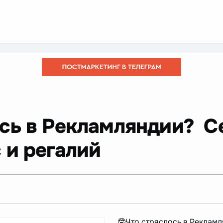
сь в Рекламляндии? Се
 и регалий
🤓Что стряслось в Реклам