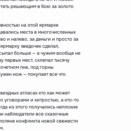
тать решающим в бою за золото
ивностью на этой ярмарке
давались места в многочисленных
о и налево, за деньги и просто за
 ярмарку зведочек сделал,
сыпал больше — а чужим вообще не
чу первых мест, склепал тысячу
почетном пне, под горны
нужен нож — покупает все что
вездных атласах кто как может
то уговорами и хитростью, а кто-то
гда из этого получались неплохие
ми наблюдатели все сказочные
 поляне конфликта новой свежести
ам.