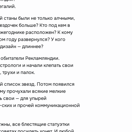
егалий.
 станы были не только алчными,
вездочек больше? Кто под кем в
жегоднике расположен? К кому
ом году развернулся? У кого
ндизайн — длиннее?
 обитатели Рекламляндии.
стрологи и начали клепать свои
, трухи и палок.
й список звезд. Потом появился
ему прочухали всякие мелкие
ь свои — для упырей
-ских и прочей коммуникационной
жны, все блестящие статуэтки
оветах посидеть хочет. И любой