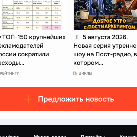
 ТОП-150 крупнейших
☝🏻 5 августа 2026.
екламодателей
Новая серия утренне
оссии сократили
шоу на Пост-радио, в
асходы…
котором…
РЕЙТИНГИ
ЦИКЛЫ
Предложить новость
анифест
Медиа-среда
Партнёры
Контак