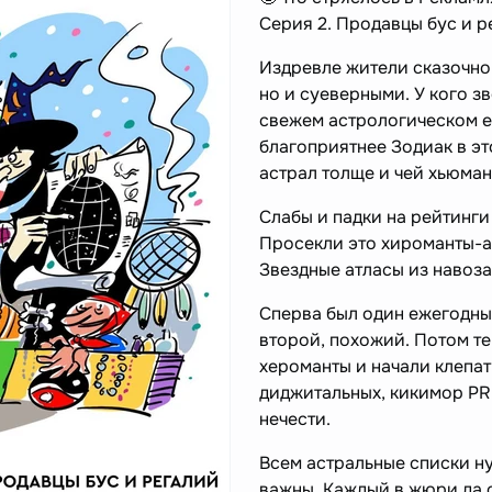
Серия 2. Продавцы бус и р
Издревле жители сказочной
но и суеверными. У кого з
свежем астрологическом е
благоприятнее Зодиак в эт
астрал толще и чей хьюма
Слабы и падки на рейтинги
Просекли это хироманты-а
Звездные атласы из навоза
Сперва был один ежегодны
второй, похожий. Потом т
хероманты и начали клепат
диджитальных, кикимор PR
нечести.
Всем астральные списки ну
важны. Каждый в жюри да с