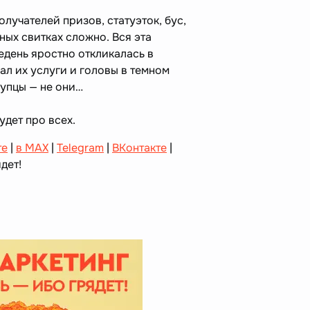
олучателей призов, статуэток, бус,
ных свитках сложно. Вся эта
едень яростно откликалась в
пал их услуги и головы в темном
лупцы — не они…
дет про всех.
те
|
в MAX
|
Telegram
|
ВКонтакте
|
дет!