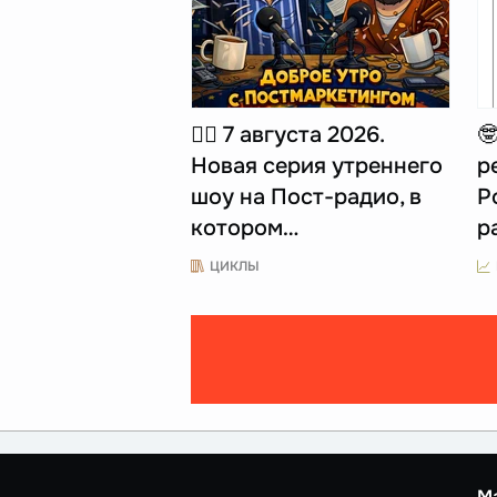
☝🏻 7 августа 2026.

Новая серия утреннего
р
шоу на Пост-радио, в
Р
котором…
р
ЦИКЛЫ
М