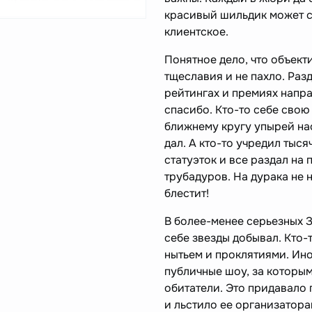
красивый шильдик может с
клиентское.
Понятное дело, что объект
тщеславия и не пахло. Раз
рейтингах и премиях направ
спасибо. Кто-то себе свою
ближнему кругу упырей на
дал. А кто-то учредил тыся
статуэток и все раздал на 
трубадуров. На дурака не 
блестит!
В более-менее серьезных З
себе звезды добывал. Кто-
нытьем и проклятиями. Ино
публичные шоу, за которы
обитатели. Это придавало
и льстило ее организатор