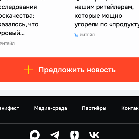
сследования
нашим ритейлерам,
оскачества:
которые мощно
казалось, что
угорели по «продукт
уровый…
РИТЕЙЛ
РИТЕЙЛ
Предложить новость
анифест
Медиа-среда
Партнёры
Контак