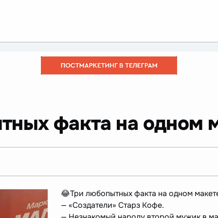
тных факта на одном м
😂Три любопытных факта на одном макет
— «Создатели» Старз Кофе.
— Незнакомый народу второй мужик в м