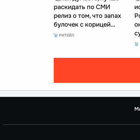
раскидать по СМИ
и
релиз о том, что запах
Р
булочек с корицей…
о
с
РИТЕЙЛ
М