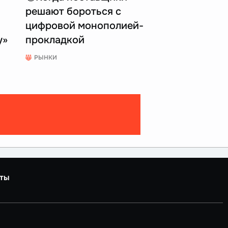
решают бороться с
цифровой монополией-
у»
прокладкой
РЫНКИ
ты