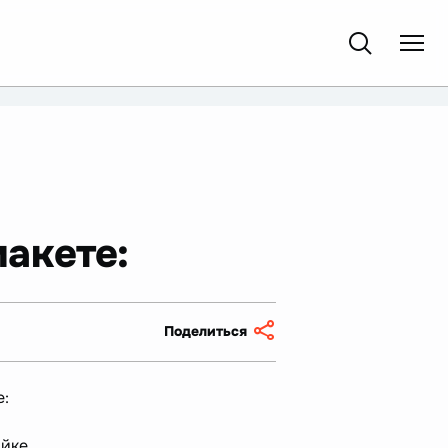
акете:
Поделиться
е:
айке.