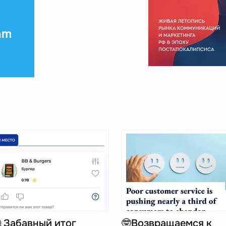
am
 Забавный итог
🤓Возвращаемся к