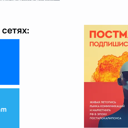
сетях:
am