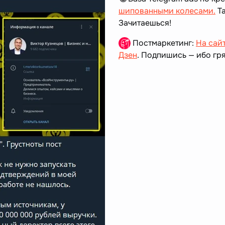
шипованными колесами.
Та
Зачитаешься!
Постмаркетинг:
На сай
Дзен
. Подпишись — ибо гря