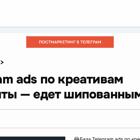
>
am ads по креативам
ты — едет шипованны
😂База Telegram ads по к