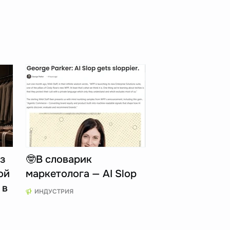
з
🤓В словарик
ой
маркетолога — AI Slop
 в
ИНДУСТРИЯ