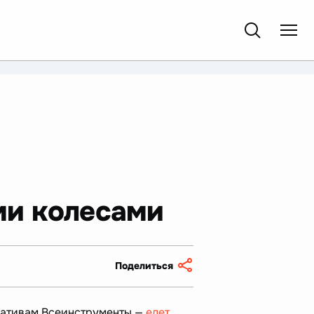
ми колесами
Поделиться
реативам Всеинструменты —
едет