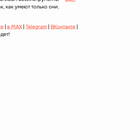
к, как умеют только они.
те
|
в MAX
|
Telegram
|
ВКонтакте
|
дет!