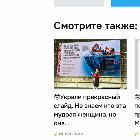
Смотрите также:
🤓Украли прекрасный

слайд. Не знаем кто эта
п
мудрая женщина, но
п
она…
M
ИНДУСТРИЯ