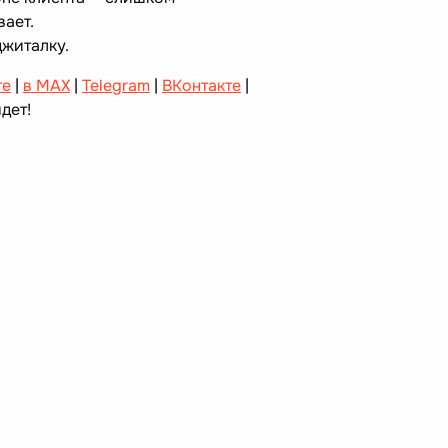
вает.
джиталку.
те
|
в MAX
|
Telegram
|
ВКонтакте
|
дет!