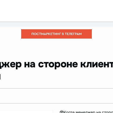
джер на стороне клиен
й
🤓Когда менеджер на стор