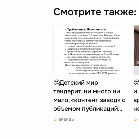
Смотрите также:
🤔Детский мир

тендерит, ни много ни
и
мало, «контент завод» с
в
объемом публикаций…
н
БРЕНДЫ