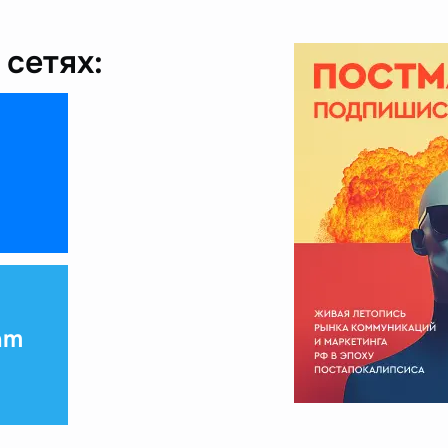
сетях:
am