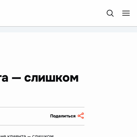
та — слишком
Поделиться
оне клиента — слишком