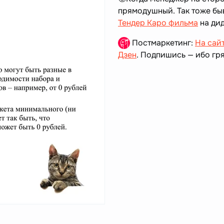
прямодушный. Так тоже бы
Тендер Каро фильма
на ди
Постмаркетинг:
На сай
Дзен
. Подпишись — ибо гря