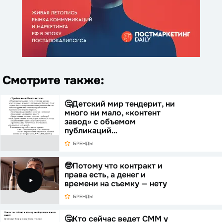
Смотрите также:
🤔Детский мир тендерит, ни
много ни мало, «контент
завод» с объемом
публикаций…
БРЕНДЫ
🤓Потому что контракт и
права есть, а денег и
времени на съемку — нету
БРЕНДЫ
🤔Кто сейчас ведет СММ у