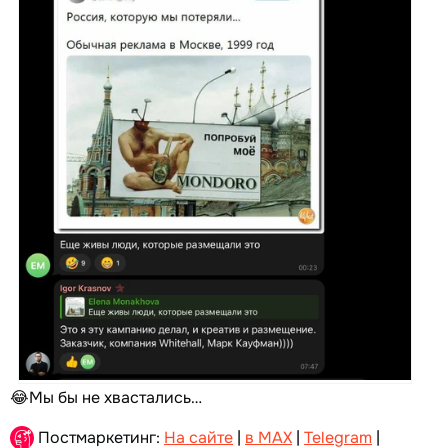
😂Мы бы не хвастались…
Постмаркетинг:
На сайте
|
в MAX
|
Telegram
|