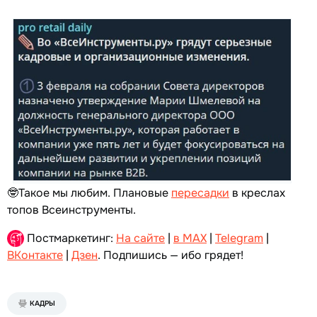
🤓Такое мы любим. Плановые
пересадки
в креслах
топов Всеинструменты.
Постмаркетинг:
На сайте
|
в MAX
|
Telegram
|
ВКонтакте
|
Дзен
. Подпишись — ибо грядет!
КАДРЫ