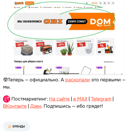
🤓Теперь — официально. А
раскопали
это первыми —
мы.
Постмаркетинг:
На сайте
|
в MAX
|
Telegram
|
ВКонтакте
|
Дзен
. Подпишись — ибо грядет!
БРЕНДЫ