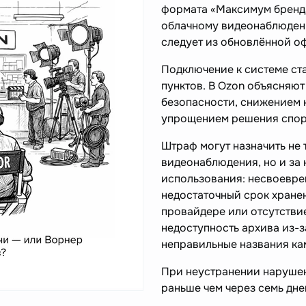
формата «Максимум бренда
облачному видеонаблюден
следует из обновлённой о
Подключение к системе ста
пунктов. В Ozon объясняю
безопасности, снижением 
упрощением решения спорн
Штраф могут назначить не 
видеонаблюдения, но и за
использования: несвоевре
недостаточный срок хране
провайдере или отсутствие
недоступность архива из-з
неправильные названия кам
При неустранении наруше
раньше чем через семь дне