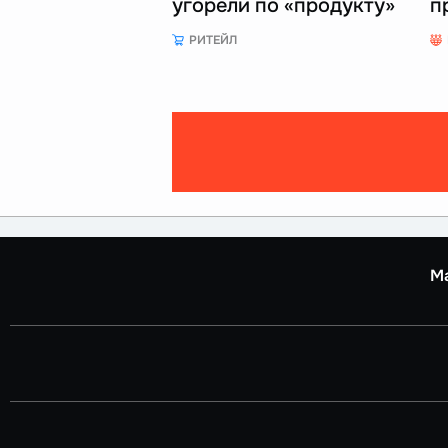
угорели по «продукту»
п
РИТЕЙЛ
М