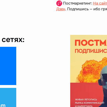
Постмаркетинг:
На сай
Дзен
. Подпишись — ибо гря
сетях:
am