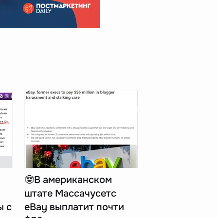
🤓В американском
штате Массачусетс
ы с
eBay выплатит почти