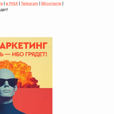
те
|
в MAX
|
Telegram
|
ВКонтакте
|
дет!