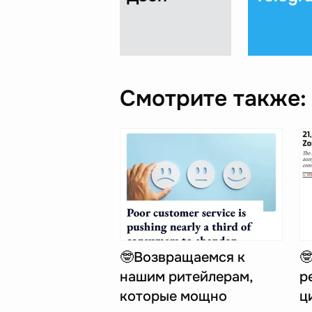
Смотрите также:
🤓Возвращаемся к

нашим ритейлерам,
р
которые мощно
ц