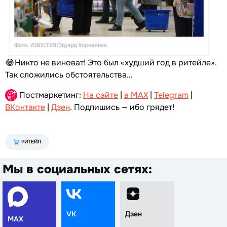
😂Никто не виноват! Это был «худший год в ритейле».
Так сложились обстоятельства…
Постмаркетинг:
На сайте
|
в MAX
|
Telegram
|
ВКонтакте
|
Дзен
. Подпишись — ибо грядет!
РИТЕЙЛ
Мы в социальных сетях:
VK
Дзен
MAX