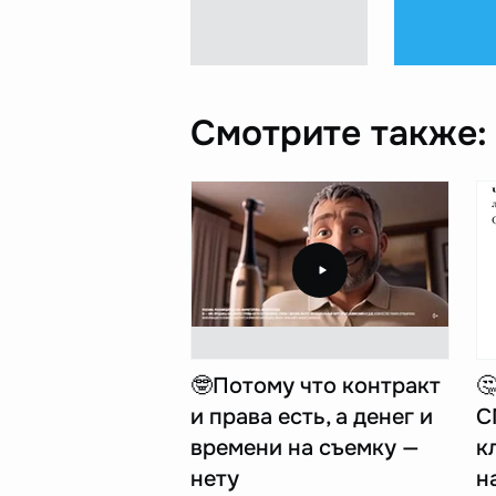
Смотрите также:
🤓Потому что контракт

и права есть, а денег и
С
времени на съемку —
к
нету
н