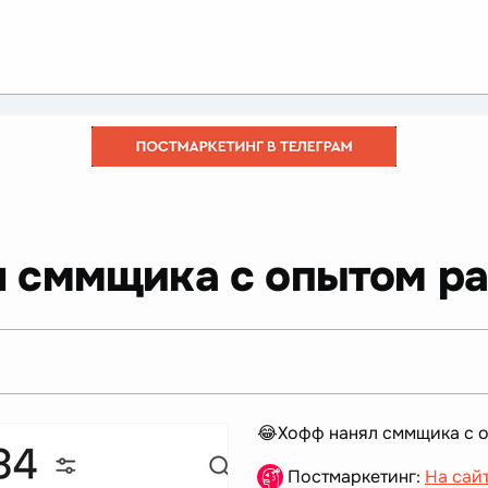
 сммщика с опытом ра
😂Хофф нанял сммщика с о
Постмаркетинг:
На сай