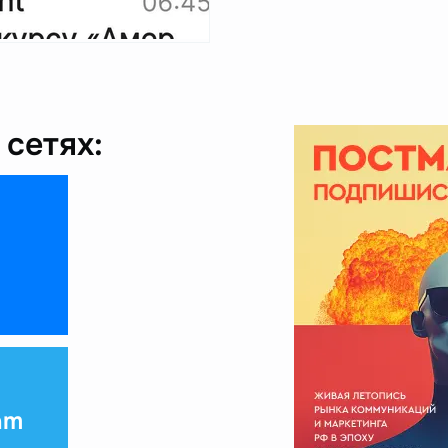
сетях:
am