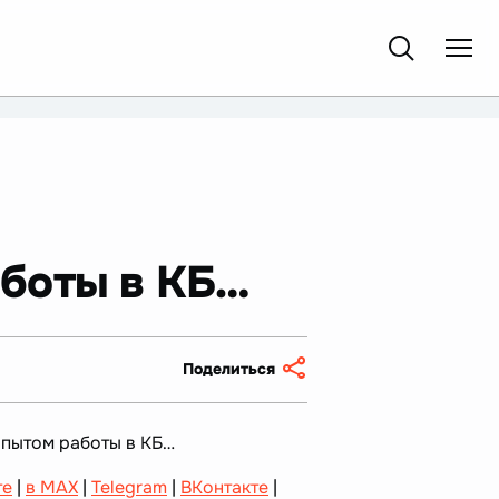
боты в КБ…
Поделиться
пытом работы в КБ…
те
|
в MAX
|
Telegram
|
ВКонтакте
|