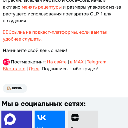
отрасли, включая PepsiCo и Coca-Cola, начали
активно
менять рецептуры
и размеры упаковок из-за
растущего использования препаратов GLP-1 для
похудания.
👉🏻Ссылка на подкаст-платформы, если вам так
удобнее слушать.
Начинайте свой день с нами!
Постмаркетинг:
На сайте
|
в MAX
|
Telegram
|
ВКонтакте
|
Дзен
. Подпишись — ибо грядет!
ЦИКЛЫ
Мы в социальных сетях: